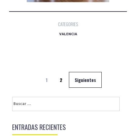
CATEGORIES
VALENCIA
Navegación
1
2
Siguientes
de
entradas
Buscar:
ENTRADAS RECIENTES