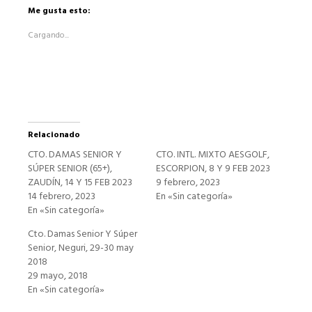
en
Facebook
Me gusta esto:
(Se
abre
Cargando...
en
una
ventana
nueva)
Relacionado
CTO. DAMAS SENIOR Y
CTO. INTL. MIXTO AESGOLF,
SÚPER SENIOR (65+),
ESCORPION, 8 Y 9 FEB 2023
ZAUDÍN, 14 Y 15 FEB 2023
9 febrero, 2023
14 febrero, 2023
En «Sin categoría»
En «Sin categoría»
Cto. Damas Senior Y Súper
Senior, Neguri, 29-30 may
2018
29 mayo, 2018
En «Sin categoría»