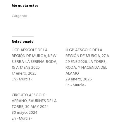
en
Facebook
Me gusta esto:
(Se
abre
Cargando...
en
una
ventana
nueva)
Relacionado
II GP AESGOLF DE LA
III GP AESGOLF DE LA
REGIÓN DE MURCIA, NEW
REGIÓN DE MURCIA, 27 A
SIERRA-LA SERENA-RODA,
29 ENE 2026, LA TORRE,
15 A 17 ENE 2025
RODA, Y HACIENDA DEL
17 enero, 2025
ÁLAMO
En «Murcia»
29 enero, 2026
En «Murcia»
CIRCUITO AESGOLF
VERANO, SAURINES DE LA
TORRE, 30 MAY 2024
30 mayo, 2024
En «Murcia»