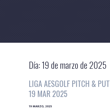
Skip
to
content
Día:
19 de marzo de 2025
LIGA AESGOLF PITCH & PUT
19 MAR 2025
19 MARZO, 2025