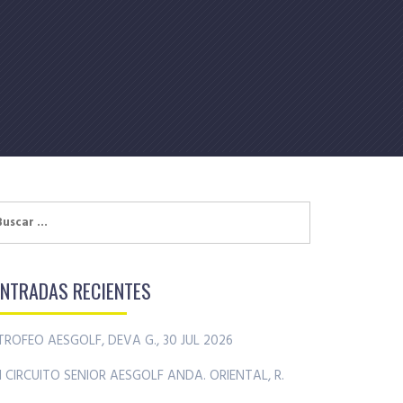
uscar:
ENTRADAS RECIENTES
TROFEO AESGOLF, DEVA G., 30 JUL 2026
II CIRCUITO SENIOR AESGOLF ANDA. ORIENTAL, R.