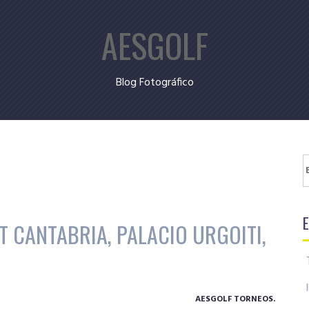
AESGOLF
Blog Fotográfico
B
T CANTABRIA, PALACIO URGOITI,
AESGOLF TORNEOS.