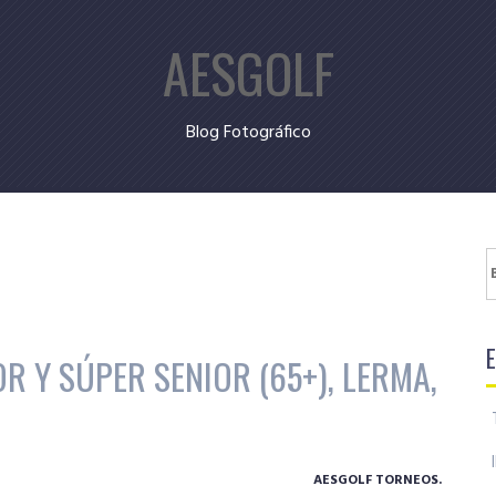
AESGOLF
Blog Fotográfico
B
R Y SÚPER SENIOR (65+), LERMA,
AESGOLF TORNEOS.