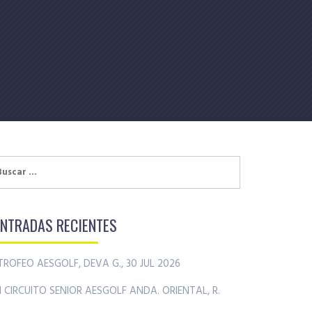
uscar:
ENTRADAS RECIENTES
TROFEO AESGOLF, DEVA G., 30 JUL 2026
II CIRCUITO SENIOR AESGOLF ANDA. ORIENTAL, R.