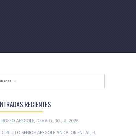
uscar:
ENTRADAS RECIENTES
TROFEO AESGOLF, DEVA G., 30 JUL 2026
II CIRCUITO SENIOR AESGOLF ANDA. ORIENTAL, R.