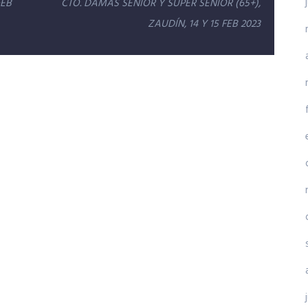
FEB
CTO. DAMAS SENIOR Y SÚPER SENIOR (65+),
ZAUDÍN, 14 Y 15 FEB 2023