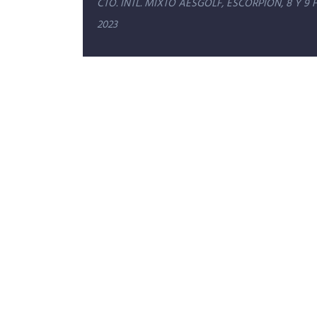
Navegación
CTO. INTL. MIXTO AESGOLF, ESCORPION, 8 Y 9 
de
2023
entradas