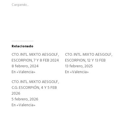
abre
Cargando...
en
una
ventana
nueva)
Relacionado
CTO. INTL. MIXTO AESGOLF,
CTO. INTL. MIXTO AESGOLF,
ESCORPION, 7 Y 8 FEB 2024
ESCORPION, 12 Y 13 FEB
8 febrero, 2024
13 febrero, 2025
En «Valencia»
En «Valencia»
CTO. INTL. MIXTO AESGOLF,
C.G. ESCORPIÓN, 4 Y 5 FEB
2026
5 febrero, 2026
En «Valencia»