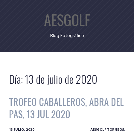
Skip
AESGOLF
to
content
Blog Fotográfico
Día:
13 de julio de 2020
TROFEO CABALLEROS, ABRA DEL
PAS, 13 JUL 2020
13 JULIO, 2020
AESGOLF TORNEOS.