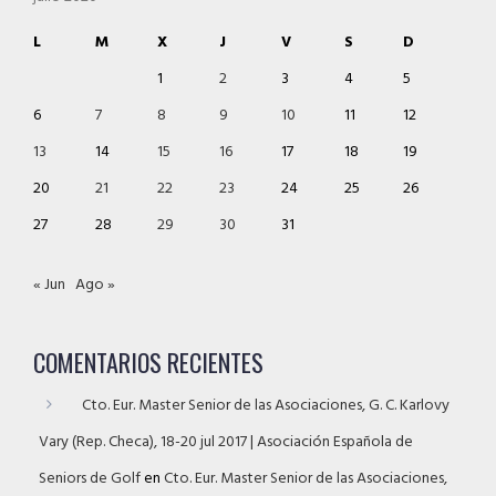
L
M
X
J
V
S
D
1
2
3
4
5
6
7
8
9
10
11
12
13
14
15
16
17
18
19
20
21
22
23
24
25
26
27
28
29
30
31
« Jun
Ago »
COMENTARIOS RECIENTES
Cto. Eur. Master Senior de las Asociaciones, G. C. Karlovy
Vary (Rep. Checa), 18-20 jul 2017 | Asociación Española de
Seniors de Golf
en
Cto. Eur. Master Senior de las Asociaciones,