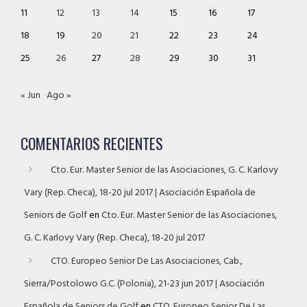
11
12
13
14
15
16
17
18
19
20
21
22
23
24
25
26
27
28
29
30
31
« Jun
Ago »
COMENTARIOS RECIENTES
Cto. Eur. Master Senior de las Asociaciones, G. C. Karlovy
Vary (Rep. Checa), 18-20 jul 2017 | Asociación Española de
Seniors de Golf
en
Cto. Eur. Master Senior de las Asociaciones,
G. C. Karlovy Vary (Rep. Checa), 18-20 jul 2017
CTO. Europeo Senior De Las Asociaciones, Cab.,
Sierra/Postolowo G.C. (Polonia), 21-23 jun 2017 | Asociación
Española de Seniors de Golf
en
CTO. Europeo Senior De Las