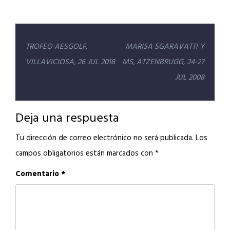
Navegación
TROFEO AESGOLF,
MARISA SGARAVATTI Y
de
VILLAVICIOSA, 26 JUL 2018
MS, ATZENBRUGG, 24-27
entradas
JUL 2008
Deja una respuesta
Tu dirección de correo electrónico no será publicada.
Los
campos obligatorios están marcados con
*
Comentario
*