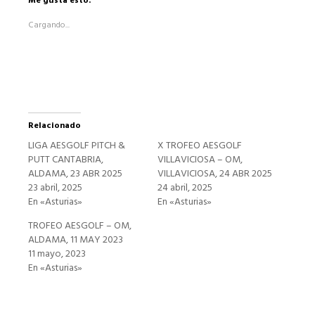
Me gusta esto:
(Se
abre
Cargando...
en
una
ventana
nueva)
Relacionado
LIGA AESGOLF PITCH &
X TROFEO AESGOLF
PUTT CANTABRIA,
VILLAVICIOSA – OM,
ALDAMA, 23 ABR 2025
VILLAVICIOSA, 24 ABR 2025
23 abril, 2025
24 abril, 2025
En «Asturias»
En «Asturias»
TROFEO AESGOLF – OM,
ALDAMA, 11 MAY 2023
11 mayo, 2023
En «Asturias»