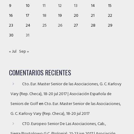
9
10
11
12
13
14
15
16
17
18
19
20
21
22
23
24
25
26
27
28
29
30
31
« Jul
Sep »
COMENTARIOS RECIENTES
Cto. Eur. Master Senior de las Asociaciones, G. C. Karlovy
Vary (Rep. Checa), 18-20 jul 2017 | Asociación Española de
Seniors de Golf
en
Cto. Eur. Master Senior de las Asociaciones,
G. C. Karlovy Vary (Rep. Checa), 18-20 jul 2017
CTO. Europeo Senior De Las Asociaciones, Cab.,
Sierra/Postolowo G.C. (Polonia), 21-23 jun 2017 | Asociación