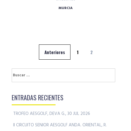
MURCIA
Navegación
Anteriores
1
2
de
entradas
Buscar:
ENTRADAS RECIENTES
TROFEO AESGOLF, DEVA G., 30 JUL 2026
II CIRCUITO SENIOR AESGOLF ANDA. ORIENTAL, R.