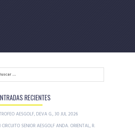
uscar:
ENTRADAS RECIENTES
TROFEO AESGOLF, DEVA G., 30 JUL 2026
II CIRCUITO SENIOR AESGOLF ANDA. ORIENTAL, R.