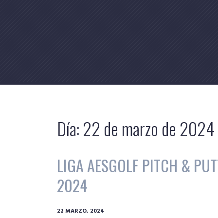
Skip
to
content
Día:
22 de marzo de 2024
LIGA AESGOLF PITCH & PUT
2024
22 MARZO, 2024