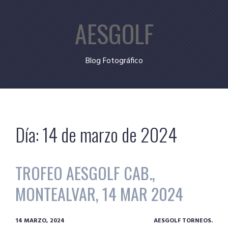
Skip
AESGOLF
to
content
Blog Fotográfico
Día:
14 de marzo de 2024
TROFEO AESGOLF CAB.,
MONTEALVAR, 14 MAR 2024
14 MARZO, 2024
AESGOLF TORNEOS.