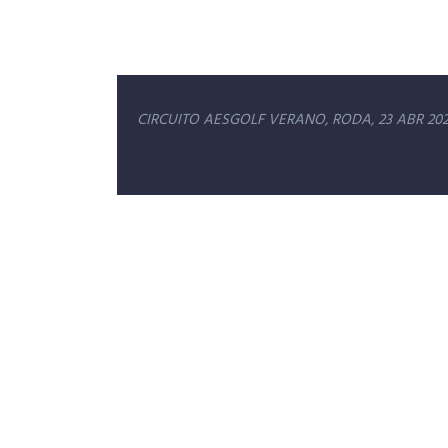
Navegación
CIRCUITO AESGOLF VERANO, RODA, 23 ABR 20
de
entradas