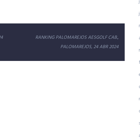
24
RANKING PALOMAREJOS AESGOLF CAB.,
PALOMAREJOS, 24 ABR 2024