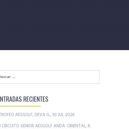
uscar:
ENTRADAS RECIENTES
TROFEO AESGOLF, DEVA G., 30 JUL 2026
II CIRCUITO SENIOR AESGOLF ANDA. ORIENTAL, R.