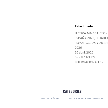
nueva)
Relacionado
III COPA MARRUECOS-
ESPAÑA 2026, EL JADI
ROYAL G.C., 25 Y 26 AB
2026
26 abril, 2026
En «MATCHES
INTERNACIONALES»
CATEGORIES
ANDALUCÍA OCC.
MATCHES INTERNACIONALES