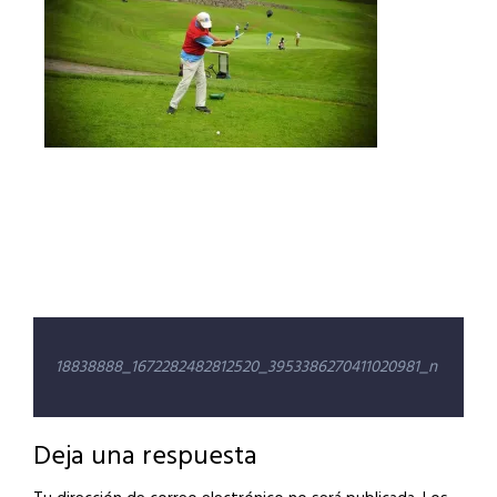
Navegación
18838888_1672282482812520_3953386270411020981_n
de
entradas
Deja una respuesta