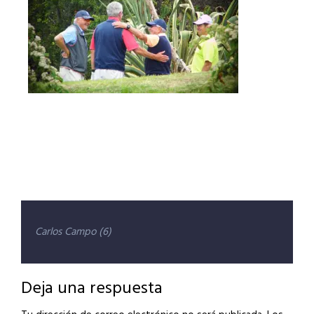
Navegación
Carlos Campo (6)
de
entradas
Deja una respuesta