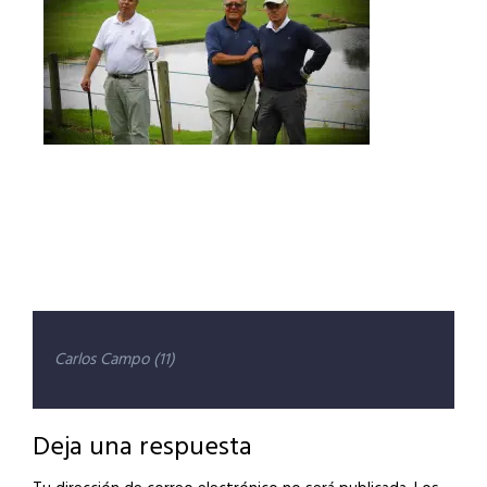
Navegación
Carlos Campo (11)
de
entradas
Deja una respuesta