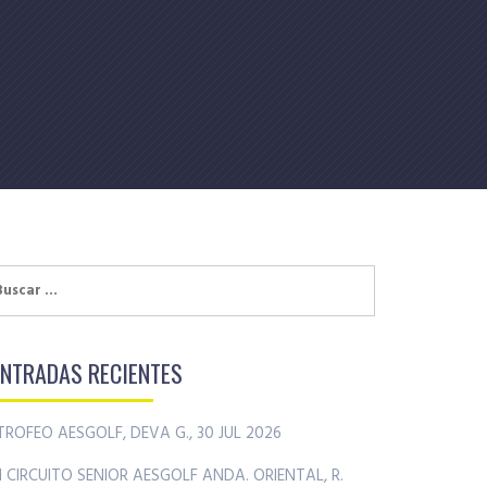
uscar:
ENTRADAS RECIENTES
TROFEO AESGOLF, DEVA G., 30 JUL 2026
II CIRCUITO SENIOR AESGOLF ANDA. ORIENTAL, R.