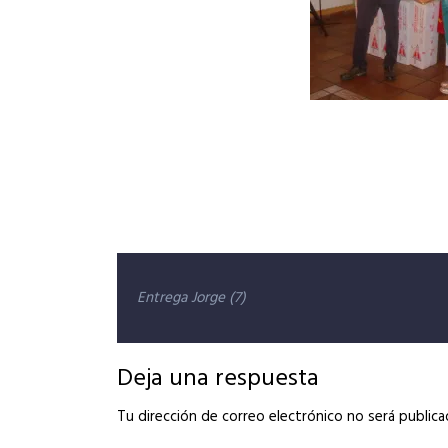
Navegación
Entrega Jorge (7)
de
entradas
Deja una respuesta
Tu dirección de correo electrónico no será publica