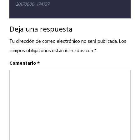
Navegación
20170606_174737
de
entradas
Deja una respuesta
Tu dirección de correo electrónico no será publicada.
Los
campos obligatorios están marcados con
*
Comentario
*