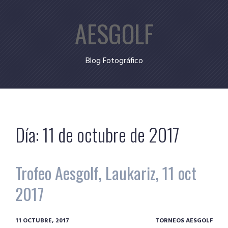
Skip
AESGOLF
to
content
Blog Fotográfico
Día:
11 de octubre de 2017
Trofeo Aesgolf, Laukariz, 11 oct
2017
11 OCTUBRE, 2017
TORNEOS AESGOLF