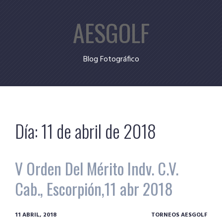
Skip
AESGOLF
to
content
Blog Fotográfico
Día:
11 de abril de 2018
V Orden Del Mérito Indv. C.V.
Cab., Escorpión,11 abr 2018
11 ABRIL, 2018
TORNEOS AESGOLF