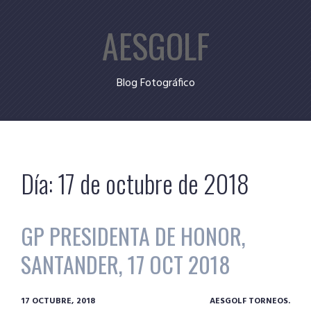
Skip
AESGOLF
to
content
Blog Fotográfico
Día:
17 de octubre de 2018
GP PRESIDENTA DE HONOR,
SANTANDER, 17 OCT 2018
17 OCTUBRE, 2018
AESGOLF TORNEOS.