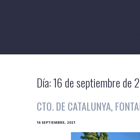
Skip
to
content
Día:
16 de septiembre de 
CTO. DE CATALUNYA, FONTAN
16 SEPTIEMBRE, 2021