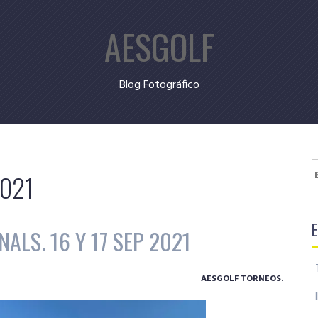
AESGOLF
Blog Fotográfico
B
2021
ALS. 16 Y 17 SEP 2021
AESGOLF TORNEOS.