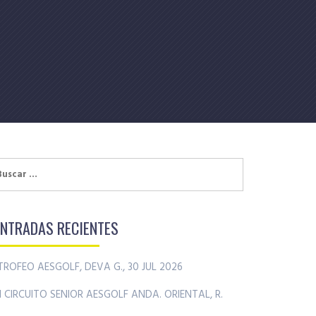
uscar:
ENTRADAS RECIENTES
TROFEO AESGOLF, DEVA G., 30 JUL 2026
II CIRCUITO SENIOR AESGOLF ANDA. ORIENTAL, R.