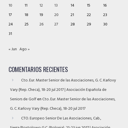
10
11
12
13
14
15
16
17
18
19
20
21
22
23
24
25
26
27
28
29
30
31
« Jun
Ago »
COMENTARIOS RECIENTES
Cto. Eur. Master Senior de las Asociaciones, G. C. Karlovy
Vary (Rep. Checa), 18-20 jul 2017 | Asociación Española de
Seniors de Golf
en
Cto. Eur. Master Senior de las Asociaciones,
G. C. Karlovy Vary (Rep. Checa), 18-20 jul 2017
CTO. Europeo Senior De Las Asociaciones, Cab.,
Sierra/Postolowo G.C. (Polonia), 21-23 jun 2017 | Asociación