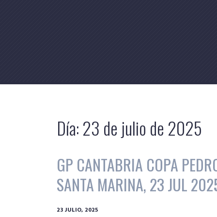
Skip
to
content
Día:
23 de julio de 2025
GP CANTABRIA COPA PEDR
SANTA MARINA, 23 JUL 202
23 JULIO, 2025