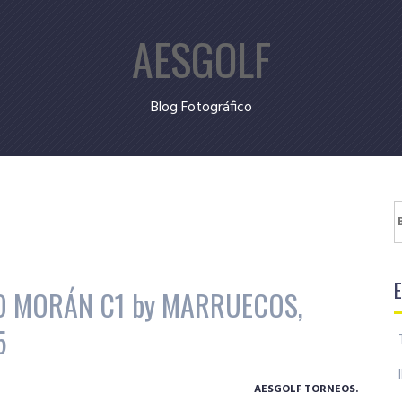
AESGOLF
Blog Fotográfico
B
O MORÁN C1 by MARRUECOS,
5
AESGOLF TORNEOS.