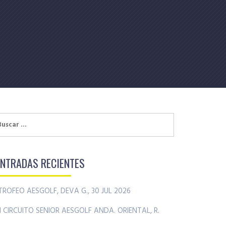
uscar:
ENTRADAS RECIENTES
TROFEO AESGOLF, DEVA G., 30 JUL 2026
II CIRCUITO SENIOR AESGOLF ANDA. ORIENTAL, R.