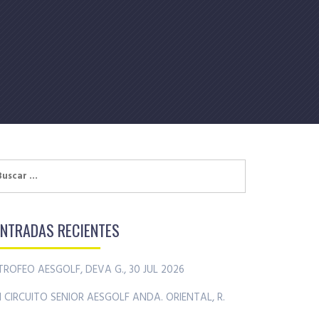
uscar:
ENTRADAS RECIENTES
TROFEO AESGOLF, DEVA G., 30 JUL 2026
II CIRCUITO SENIOR AESGOLF ANDA. ORIENTAL, R.