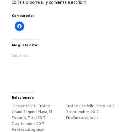
Edítala o bórrala, ¡y comienza a escribir!
Compártelo:
Haz
clic
para
compartir
en
Facebook
Me gusta esto:
(Se
abre
Cargando...
en
una
ventana
nueva)
Relacionado
Lanzarote GT- Trofeo
Trofeo Castiello, 7 sep. 2017
Grand Teguise Playa, El
7 septiembre, 2017
Fresnillo, 7 sep 2017
En «Sin categoría»
7 septiembre, 2017
En «Sin categoría»