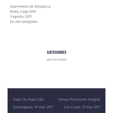
Gran Premio de Asturias, La
llorea, 3 ago 2017
3 agosto, 2017
En «Sin categoría»
CATEGORIES
SIN CATEGORÍA
Navegación
Copa Tío Pepe Cab.,
Torneo Promoción Aesgolf,
de
Somosaguas, 16 may 2017
Can Cuyás, 15 may 2017