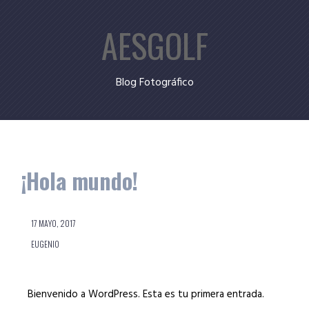
Skip
AESGOLF
to
content
Blog Fotográfico
¡Hola mundo!
17 MAYO, 2017
EUGENIO
Bienvenido a WordPress. Esta es tu primera entrada.