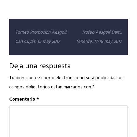
Navegación
Torneo Promoción Aesgolf,
Trofeo Aesgolf Dam.,
de
Can Cuyás, 15 may 2017
Tenerife, 17-18 may 2017
entradas
Deja una respuesta
Tu dirección de correo electrónico no será publicada.
Los
campos obligatorios están marcados con
*
Comentario
*