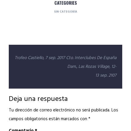
CATEGORIES
SIN CATEGORÍA
Navegación
Trofeo Castiello, 7 sep. 2017
Cto. Interclubes De España
de
Dam., Las Rozas Village, 12-
entradas
13 sep. 2107
Deja una respuesta
Tu dirección de correo electrónico no será publicada.
Los
campos obligatorios están marcados con
*
Comentario
*