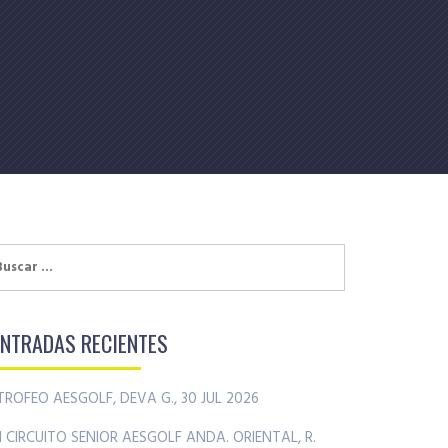
uscar:
ENTRADAS RECIENTES
TROFEO AESGOLF, DEVA G., 30 JUL 2026
II CIRCUITO SENIOR AESGOLF ANDA. ORIENTAL, R.