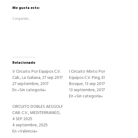
en
Facebook
Me gusta esto:
(Se
abre
Cargando...
en
una
ventana
nueva)
Relacionado
V Circuito Por Equipos C.V.
I Circuito Mixto Por
Cab., La Galiana, 27 sep 2017
Equipos C.V. Ping, El
27 septiembre, 2017
Bosque, 13 sep 2017
En «Sin categoría»
13 septiembre, 2017
En «Sin categoría»
CIRCUITO DOBLES AESGOLF
CAB. C.V., MEDITERRANEO,
4 SEP 2025
4 septiembre, 2025
En «Valencia»