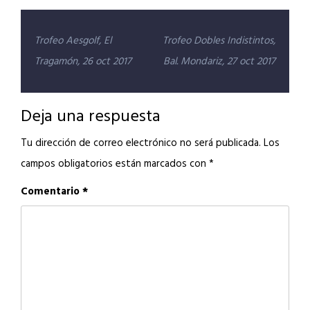
Navegación
Trofeo Aesgolf, El
Trofeo Dobles Indistintos,
de
Tragamón, 26 oct 2017
Bal. Mondariz, 27 oct 2017
entradas
Deja una respuesta
Tu dirección de correo electrónico no será publicada.
Los
campos obligatorios están marcados con
*
Comentario
*