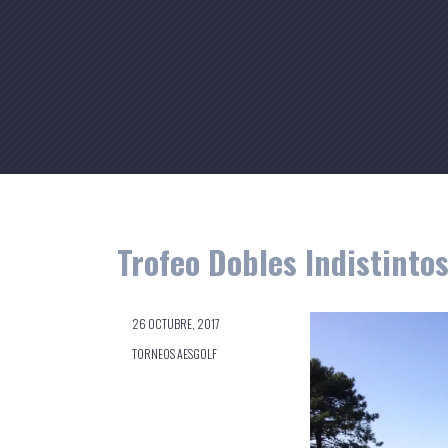
Skip
to
content
Trofeo Dobles Indistintos
26 OCTUBRE, 2017
TORNEOS AESGOLF