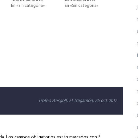
En «Sin categoría»
En «Sin categoría»
Trofeo Aesgolf, El Tragamón, 26 oct 2017
da.
Los campos obligatorios están marcados con
*