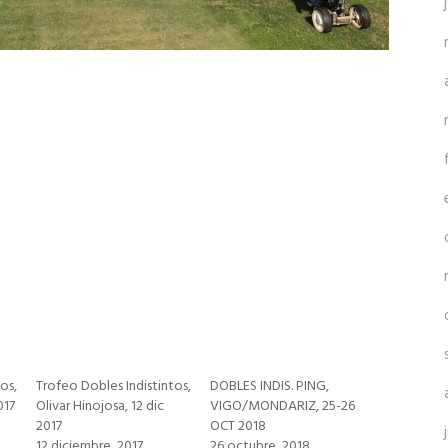
os,
Trofeo Dobles Indistintos,
DOBLES INDIS. PING,
017
Olivar Hinojosa, 12 dic
VIGO/MONDARIZ, 25-26
2017
OCT 2018
12 diciembre, 2017
26 octubre, 2018