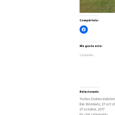
Compártelo:
Haz
clic
para
compartir
en
Facebook
Me gusta esto:
(Se
abre
Cargando...
en
una
ventana
nueva)
Relacionado
Trofeo Dobles Indistint
Bal. Mondariz, 27 oct 2
27 octubre, 2017
En «Sin categoría»