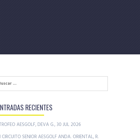
uscar:
ENTRADAS RECIENTES
TROFEO AESGOLF, DEVA G., 30 JUL 2026
II CIRCUITO SENIOR AESGOLF ANDA. ORIENTAL, R.