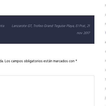
nta
Lanzarote GT, Trofeo Grand Teguise Playa, El Prat, 21
nov 2017
da.
Los campos obligatorios están marcados con
*