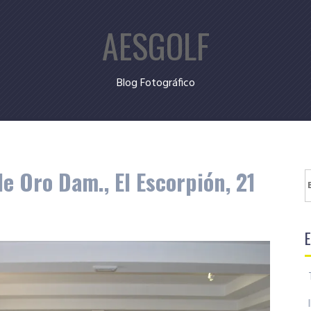
AESGOLF
Blog Fotográfico
 Oro Dam., El Escorpión, 21
B