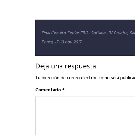
Navegación
Final Circuito Senior FBG- Softline- IV Prueba, Sa
de
Ponsa, 17-18 nov 2017
entradas
Deja una respuesta
Tu dirección de correo electrónico no será publica
Comentario
*