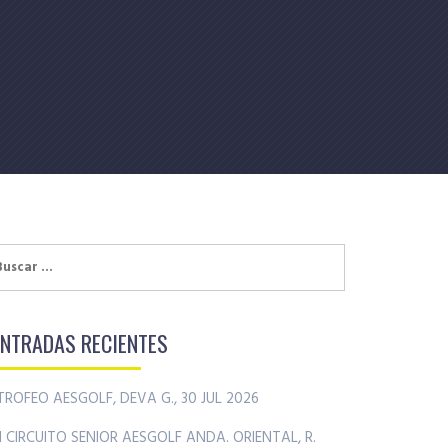
uscar:
ENTRADAS RECIENTES
TROFEO AESGOLF, DEVA G., 30 JUL 2026
II CIRCUITO SENIOR AESGOLF ANDA. ORIENTAL, R.