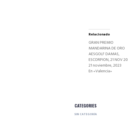
ventana
nueva)
Relacionado
GRAN PREMIO
MANDARINA DE ORO
AESGOLF DAMAS,
ESCORPION, 21 NOV 20
21 noviembre, 2023
En «Valencia»
CATEGORIES
SIN CATEGORÍA