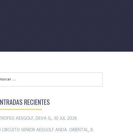
uscar:
ENTRADAS RECIENTES
TROFEO AESGOLF, DEVA G., 30 JUL 2026
II CIRCUITO SENIOR AESGOLF ANDA. ORIENTAL, R.