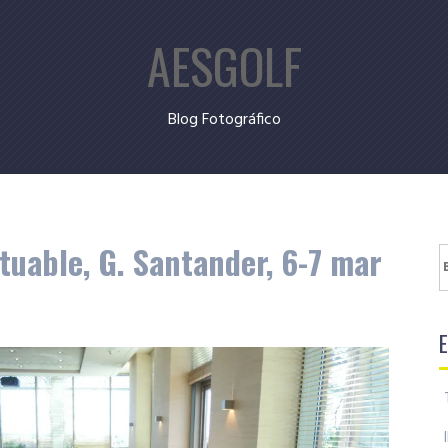
AESGOLF
Blog Fotográfico
uable, G. Santander, 6-7 mar
B