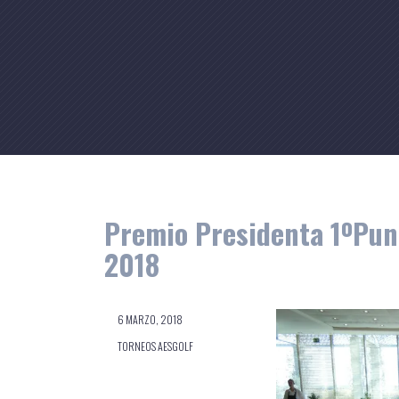
Skip
to
content
Premio Presidenta 1ºPunt
2018
6 MARZO, 2018
TORNEOS AESGOLF