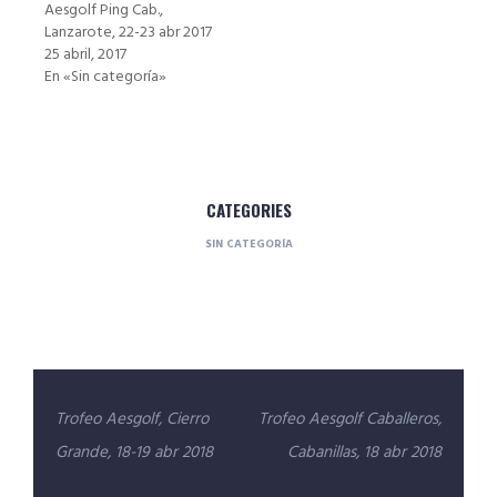
Aesgolf Ping Cab.,
Lanzarote, 22-23 abr 2017
25 abril, 2017
En «Sin categoría»
CATEGORIES
SIN CATEGORÍA
Navegación
Trofeo Aesgolf, Cierro
Trofeo Aesgolf Caballeros,
de
Grande, 18-19 abr 2018
Cabanillas, 18 abr 2018
entradas