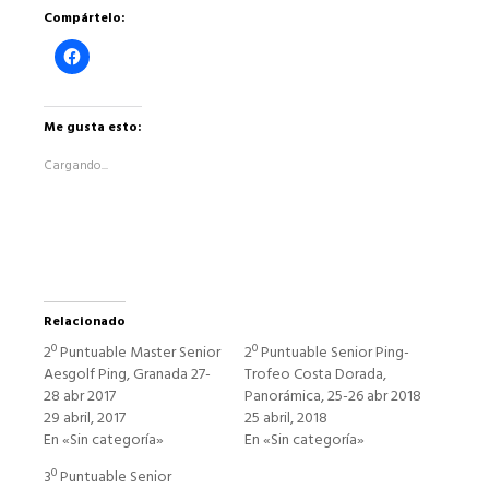
Compártelo:
Haz
clic
para
compartir
en
Facebook
Me gusta esto:
(Se
abre
Cargando...
en
una
ventana
nueva)
Relacionado
2º Puntuable Master Senior
2º Puntuable Senior Ping-
Aesgolf Ping, Granada 27-
Trofeo Costa Dorada,
28 abr 2017
Panorámica, 25-26 abr 2018
29 abril, 2017
25 abril, 2018
En «Sin categoría»
En «Sin categoría»
3º Puntuable Senior