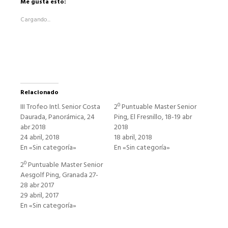
Facebook
Me gusta esto:
(Se
abre
Cargando...
en
una
ventana
nueva)
Relacionado
III Trofeo Intl. Senior Costa
2º Puntuable Master Senior
Daurada, Panorámica, 24
Ping, El Fresnillo, 18-19 abr
abr 2018
2018
24 abril, 2018
18 abril, 2018
En «Sin categoría»
En «Sin categoría»
2º Puntuable Master Senior
Aesgolf Ping, Granada 27-
28 abr 2017
29 abril, 2017
En «Sin categoría»