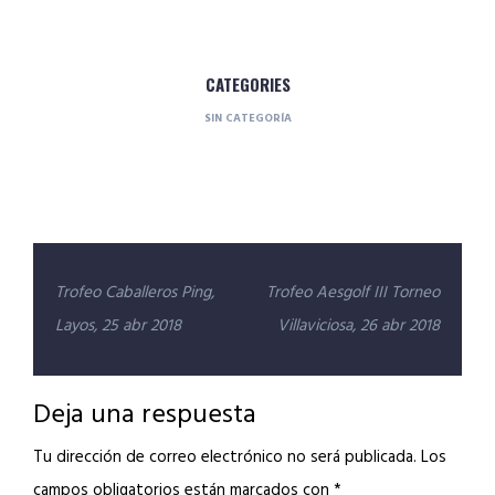
CATEGORIES
SIN CATEGORÍA
Navegación
Trofeo Caballeros Ping,
Trofeo Aesgolf III Torneo
de
Layos, 25 abr 2018
Villaviciosa, 26 abr 2018
entradas
Deja una respuesta
Tu dirección de correo electrónico no será publicada.
Los
campos obligatorios están marcados con
*