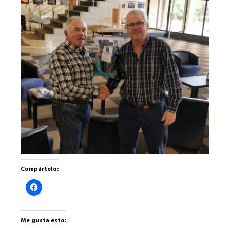
Compártelo:
Haz
clic
para
compartir
en
Facebook
Me gusta esto:
(Se