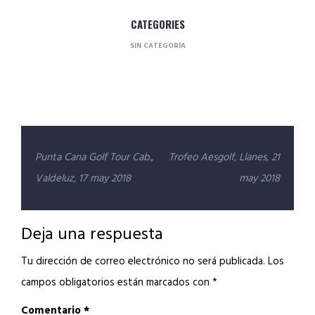
CATEGORIES
SIN CATEGORÍA
Navegación
Punta Cana Golf Tour Cab.,
Trofeo Aesgolf, Llanes, 21
de
Valdeluz, 17 may 2018
may 2018
entradas
Deja una respuesta
Tu dirección de correo electrónico no será publicada.
Los
campos obligatorios están marcados con
*
Comentario
*