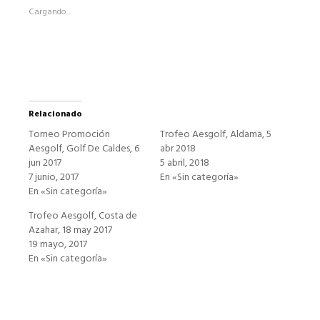
abre
Cargando...
en
una
ventana
nueva)
Relacionado
Torneo Promoción
Trofeo Aesgolf, Aldama, 5
Aesgolf, Golf De Caldes, 6
abr 2018
jun 2017
5 abril, 2018
7 junio, 2017
En «Sin categoría»
En «Sin categoría»
Trofeo Aesgolf, Costa de
Azahar, 18 may 2017
19 mayo, 2017
En «Sin categoría»