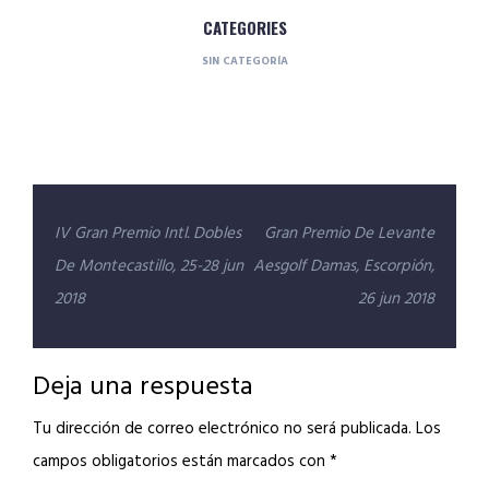
CATEGORIES
SIN CATEGORÍA
Navegación
IV Gran Premio Intl. Dobles
Gran Premio De Levante
de
De Montecastillo, 25-28 jun
Aesgolf Damas, Escorpión,
entradas
2018
26 jun 2018
Deja una respuesta
Tu dirección de correo electrónico no será publicada.
Los
campos obligatorios están marcados con
*