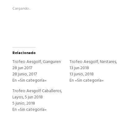
(Se
abre
Cargando...
en
una
ventana
nueva)
Relacionado
Trofeo Aesgolf, Ganguren
Trofeo Aesgolf, Nestares,
28 jun 2017
13 jun 2018
28 junio, 2017
13 junio, 2018
En «Sin categoría»
En «Sin categoría»
Trofeo Aesgolf Caballeros,
Layos, 5 jun 2018
5 junio, 2018
En «Sin categoría»