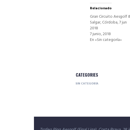
Relacionado
Gran Circuito Aesgolf 
Salgar, Córdoba, 7 jun
2018
7 junio, 2018
En «Sin categoría»
CATEGORIES
SIN CATEGORÍA
Navegación
Trofeo Ping Aesgolf (Final Liga), Costa Brava, 28 j