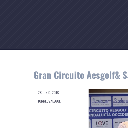
Skip
to
content
Gran Circuito Aesgolf& S
28 JUNIO, 2018
TORNEOS AESGOLF