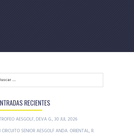
uscar:
ENTRADAS RECIENTES
TROFEO AESGOLF, DEVA G., 30 JUL 2026
II CIRCUITO SENIOR AESGOLF ANDA. ORIENTAL, R.