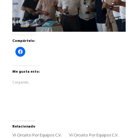
Compártelo:
Haz
clic
para
compartir
en
Facebook
Me gusta esto:
(Se
abre
Cargando...
en
una
ventana
nueva)
Relacionado
VI Circuito Por Equipos C.V.
VI Circuito Por Equipos C.V.