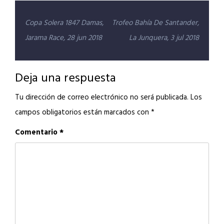
Navegación
Copa Solera 1847 Damas,
Trofeo Bahía De Santander,
de
Jarama Race, 28 jun 2018
La Junquera, 3 jul 2018
entradas
Deja una respuesta
Tu dirección de correo electrónico no será publicada.
Los
campos obligatorios están marcados con
*
Comentario
*