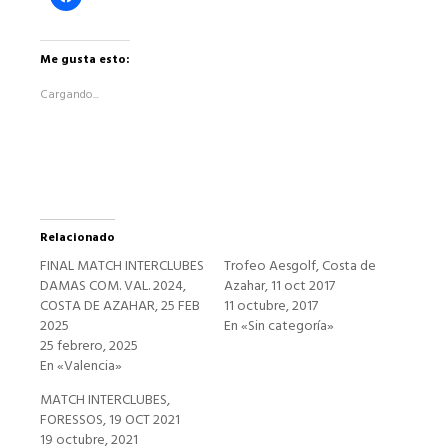
clic
para
compartir
en
Facebook
Me gusta esto:
(Se
abre
Cargando...
en
una
ventana
nueva)
Relacionado
FINAL MATCH INTERCLUBES
Trofeo Aesgolf, Costa de
DAMAS COM. VAL. 2024,
Azahar, 11 oct 2017
COSTA DE AZAHAR, 25 FEB
11 octubre, 2017
2025
En «Sin categoría»
25 febrero, 2025
En «Valencia»
MATCH INTERCLUBES,
FORESSOS, 19 OCT 2021
19 octubre, 2021