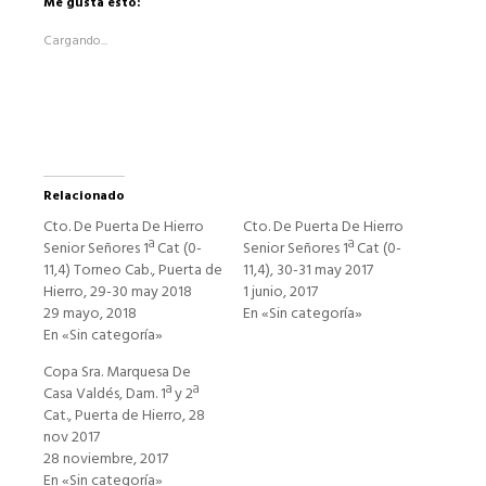
Facebook
Me gusta esto:
(Se
abre
Cargando...
en
una
ventana
nueva)
Relacionado
Cto. De Puerta De Hierro
Cto. De Puerta De Hierro
Senior Señores 1ª Cat (0-
Senior Señores 1ª Cat (0-
11,4) Torneo Cab., Puerta de
11,4), 30-31 may 2017
Hierro, 29-30 may 2018
1 junio, 2017
29 mayo, 2018
En «Sin categoría»
En «Sin categoría»
Copa Sra. Marquesa De
Casa Valdés, Dam. 1ª y 2ª
Cat., Puerta de Hierro, 28
nov 2017
28 noviembre, 2017
En «Sin categoría»