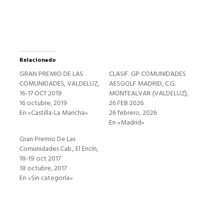
ventana
nueva)
Relacionado
GRAN PREMIO DE LAS
CLASIF. GP COMUNIDADES
COMUNIDADES, VALDELUZ,
AESGOLF MADRID, C.G.
16-17 OCT 2019
MONTEALVAR (VALDELUZ),
16 octubre, 2019
26 FEB 2026
En «Castilla-La Mancha»
26 febrero, 2026
En «Madrid»
Gran Premio De Las
Comunidades Cab., El Encín,
18-19 oct 2017
18 octubre, 2017
En «Sin categoría»