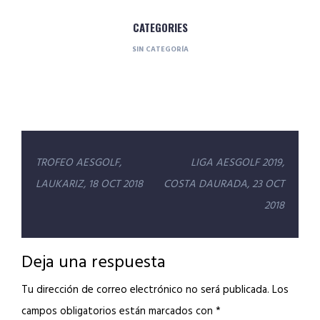
CATEGORIES
SIN CATEGORÍA
Navegación
TROFEO AESGOLF,
LIGA AESGOLF 2019,
de
LAUKARIZ, 18 OCT 2018
COSTA DAURADA, 23 OCT
entradas
2018
Deja una respuesta
Tu dirección de correo electrónico no será publicada.
Los
campos obligatorios están marcados con
*