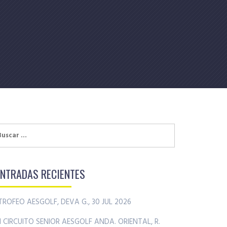
uscar:
ENTRADAS RECIENTES
TROFEO AESGOLF, DEVA G., 30 JUL 2026
II CIRCUITO SENIOR AESGOLF ANDA. ORIENTAL, R.