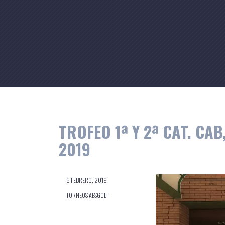
Skip
to
content
TROFEO 1ª Y 2ª CAT. CAB
2019
6 FEBRERO, 2019
TORNEOS AESGOLF