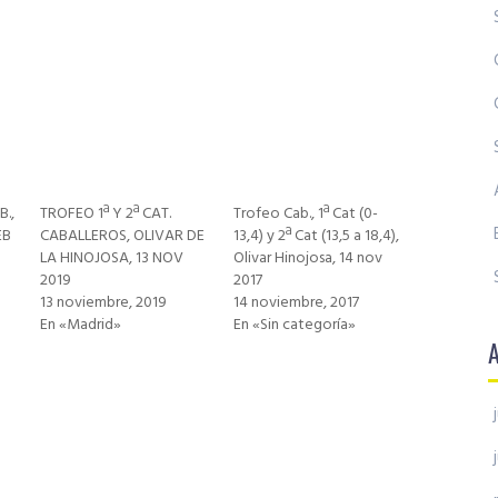
B.,
TROFEO 1ª Y 2ª CAT.
Trofeo Cab., 1ª Cat (0-
EB
CABALLEROS, OLIVAR DE
13,4) y 2ª Cat (13,5 a 18,4),
LA HINOJOSA, 13 NOV
Olivar Hinojosa, 14 nov
2019
2017
13 noviembre, 2019
14 noviembre, 2017
En «Madrid»
En «Sin categoría»