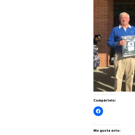
Compártelo:
Haz
clic
para
compartir
en
Facebook
Me gusta esto:
(Se