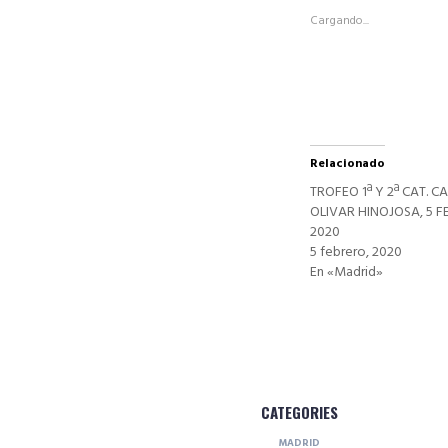
abre
Cargando...
en
una
ventana
nueva)
Relacionado
TROFEO 1ª Y 2ª CAT. CA
OLIVAR HINOJOSA, 5 F
2020
5 febrero, 2020
En «Madrid»
CATEGORIES
MADRID