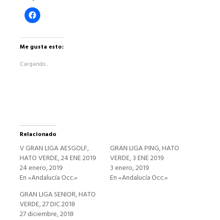
Haz
clic
para
compartir
en
Facebook
Me gusta esto:
(Se
abre
Cargando...
en
una
ventana
nueva)
Relacionado
V GRAN LIGA AESGOLF,
GRAN LIGA PING, HATO
HATO VERDE, 24 ENE 2019
VERDE, 3 ENE 2019
24 enero, 2019
3 enero, 2019
En «Andalucía Occ.»
En «Andalucía Occ.»
GRAN LIGA SENIOR, HATO
VERDE, 27 DIC 2018
27 diciembre, 2018