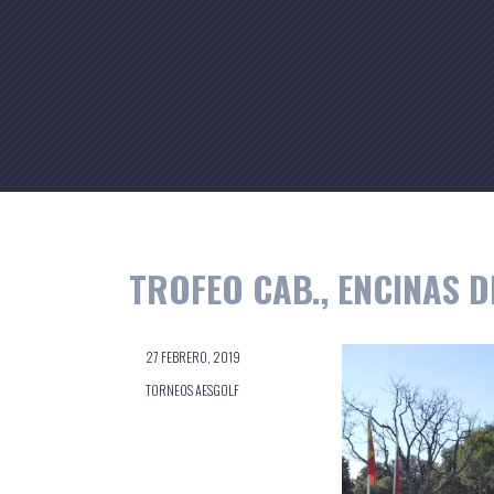
Skip
to
content
TROFEO CAB., ENCINAS D
27 FEBRERO, 2019
TORNEOS AESGOLF