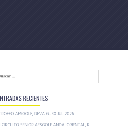
uscar:
ENTRADAS RECIENTES
TROFEO AESGOLF, DEVA G., 30 JUL 2026
II CIRCUITO SENIOR AESGOLF ANDA. ORIENTAL, R.