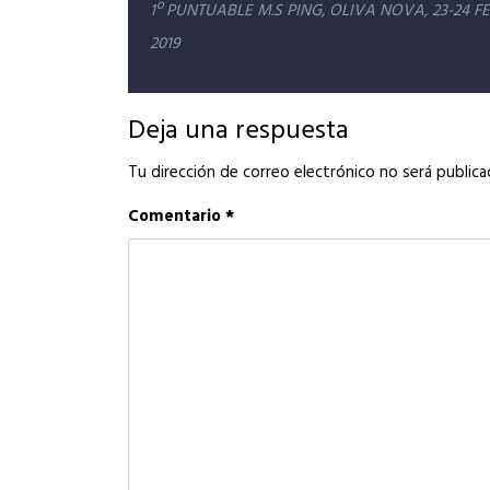
Navegación
1º PUNTUABLE M.S PING, OLIVA NOVA, 23-24 F
de
2019
entradas
Deja una respuesta
Tu dirección de correo electrónico no será publica
Comentario
*