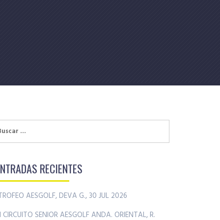
uscar:
ENTRADAS RECIENTES
TROFEO AESGOLF, DEVA G., 30 JUL 2026
II CIRCUITO SENIOR AESGOLF ANDA. ORIENTAL, R.